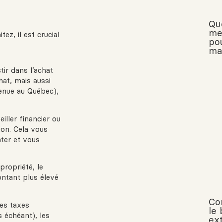
Que
me
z, il est crucial
po
ma
ir dans l’achat
hat, mais aussi
venue au Québec),
ller financier ou
ion. Cela vous
ter et vous
ropriété, le
ntant plus élevé
Co
les taxes
le
s échéant), les
ext