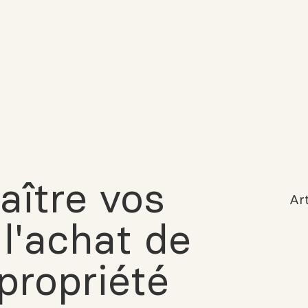
ître vos
Art
 l'achat de
propriété