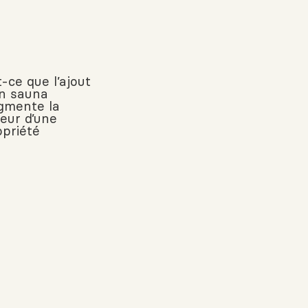
-ce que l’ajout
un sauna
gmente la
leur d’une
opriété