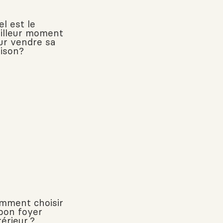
l est le
illeur moment
ur vendre sa
ison?
mment choisir
 bon foyer
érieur ?