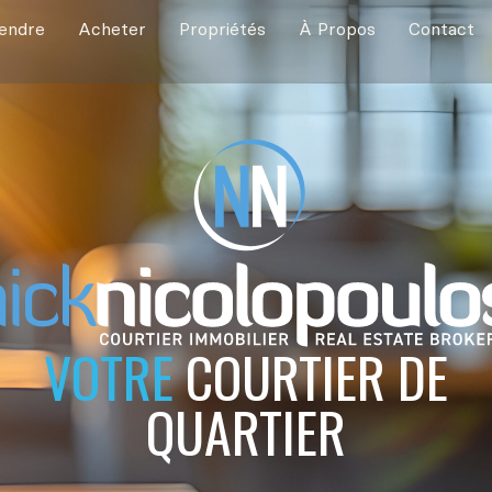
endre
Acheter
Propriétés
À Propos
Contact
VOTRE
COURTIER DE
QUARTIER