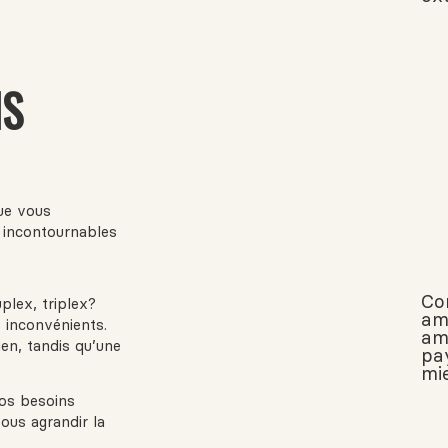
NS
que vous
s incontournables
Co
plex, triplex?
am
 inconvénients.
am
en, tandis qu’une
pa
mi
os besoins
ous agrandir la