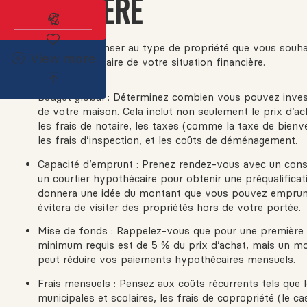
FINANCIÈRE
Abonnez-vous à l'alerte immobilière
Avant même de penser au type de propriété que vous souhaite
View more
d’avoir une vision claire de votre situation financière.
Budget global : Déterminez combien vous pouvez invest
de votre maison. Cela inclut non seulement le prix d’ac
les frais de notaire, les taxes (comme la taxe de bien
les frais d’inspection, et les coûts de déménagement.
Capacité d’emprunt : Prenez rendez-vous avec un consei
un courtier hypothécaire pour obtenir une préqualificat
donnera une idée du montant que vous pouvez emprun
évitera de visiter des propriétés hors de votre portée.
Mise de fonds : Rappelez-vous que pour une première p
minimum requis est de 5 % du prix d’achat, mais un mo
peut réduire vos paiements hypothécaires mensuels.
Frais mensuels : Pensez aux coûts récurrents tels que 
municipales et scolaires, les frais de copropriété (le ca