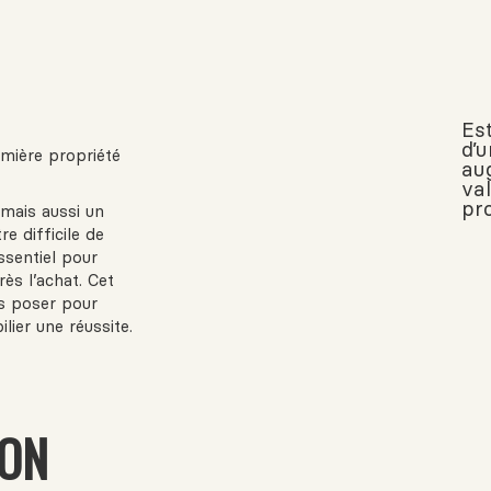
Est
d’
mière propriété
au
va
pr
 mais aussi un
re difficile de
ssentiel pour
rès l’achat. Cet
us poser pour
lier une réussite.
ION