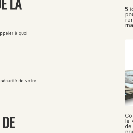
E LA
5 
po
re
ma
appeler à quoi
sécurité de votre
Co
 DE
la
de
po