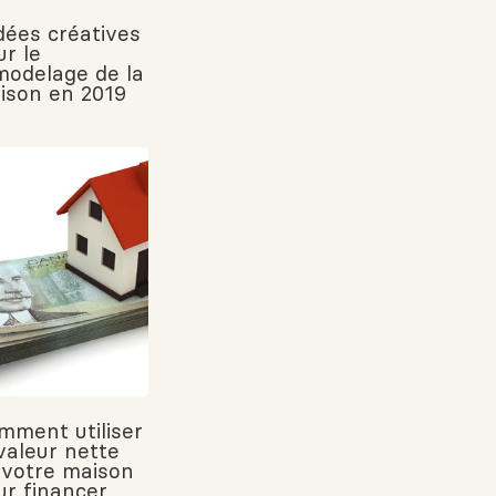
idées créatives
ur le
modelage de la
ison en 2019
mment utiliser
 valeur nette
 votre maison
ur financer