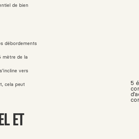
ntiel de bien
les débordements
 mètre de la
s’incline vers
5 
t, cela peut
co
d’
co
EL ET