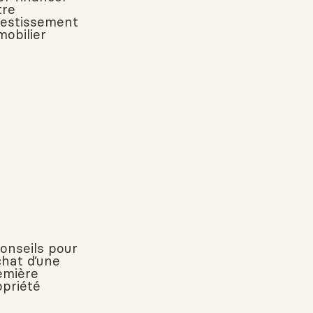
tre
vestissement
mobilier
conseils pour
chat d’une
emière
opriété