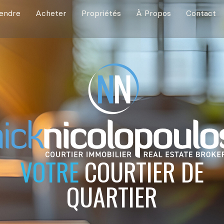
endre
Acheter
Propriétés
À Propos
Contact
VOTRE
COURTIER DE
QUARTIER