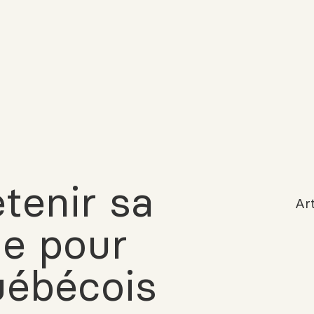
tenir sa
Art
de pour
uébécois