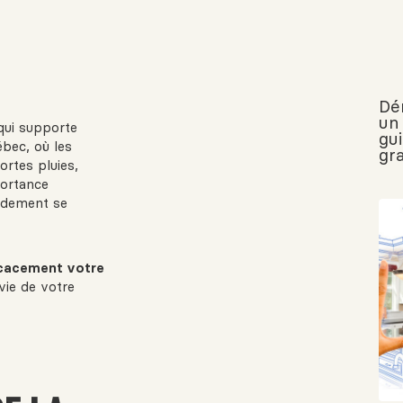
Dé
un 
 qui supporte
gu
ébec, où les
gr
ortes pluies,
portance
pidement se
icacement votre
vie de votre