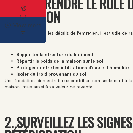
1. COMPRENDRE LE RÔLE D
Abonnez-vous à l'alerte immobilière
FONDATION
View more
Avant d’entrer dans les détails de l’entretien, il est utile de r
sert une fondation :
Supporter la structure du bâtiment
Répartir le poids de la maison sur le sol
Protéger contre les infiltrations d’eau et l’humidité
Isoler du froid provenant du sol
Une fondation bien entretenue contribue non seulement à la 
maison, mais aussi à sa valeur de revente.
2. SURVEILLEZ LES SIGNES