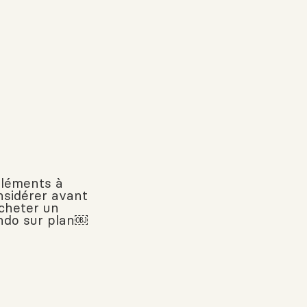
éléments à
nsidérer avant
acheter un
ndo sur plan￼