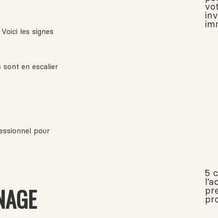
vo
in
im
Voici les signes
s sont en escalier
essionnel pour
5 
l’a
NAGE
pr
pr