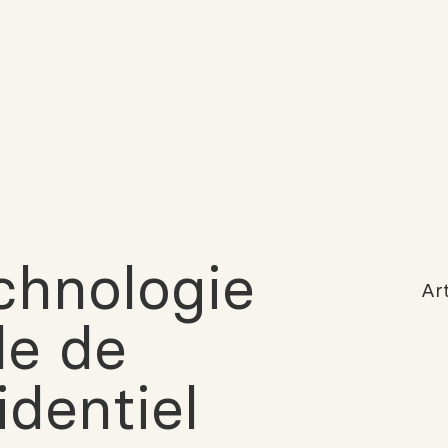
chnologie
Art
de de
identiel