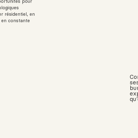
portunités pour
ologiques
 résidentiel, en
 en constante
Co
se
bu
exp
qu