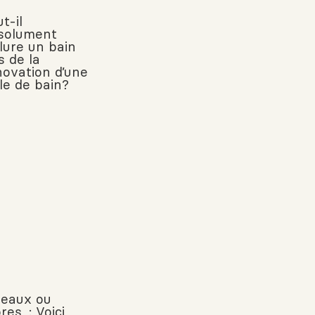
t-il
solument
clure un bain
s de la
novation d’une
le de bain?
deaux ou
res : Voici