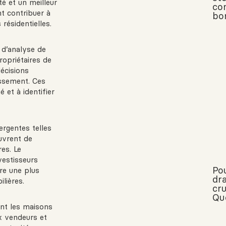
é et un meilleur
co
t contribuer à
bo
 résidentielles.
s d’analyse de
opriétaires de
écisions
issement. Ces
 et à identifier
ergentes telles
ouvrent de
res. Le
vestisseurs
Po
re une plus
dra
lières.
cru
Qu
nt les maisons
x vendeurs et