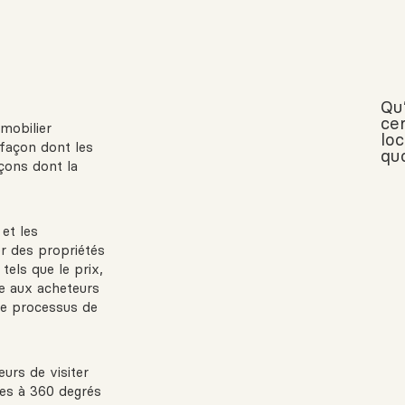
Qu
cer
mobilier
loc
 façon dont les
quo
çons dont la
et les
r des propriétés
tels que le prix,
re aux acheteurs
 le processus de
eurs de visiter
ues à 360 degrés