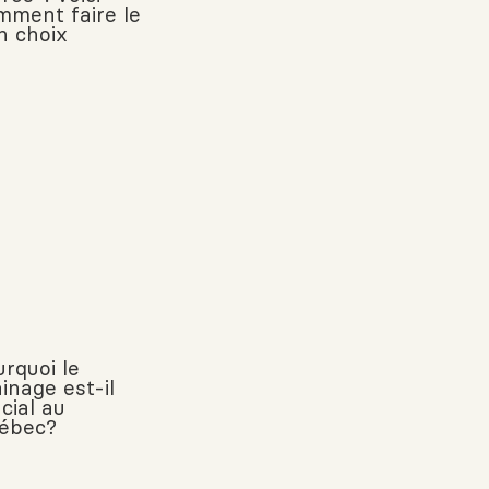
mment faire le
n choix
urquoi le
inage est-il
cial au
ébec?