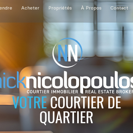
endre
Acheter
Propriétés
À Propos
Contact
VOTRE
COURTIER DE
QUARTIER