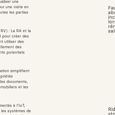
aliser une
ur une visite en
Fau
ab
tes les parties
in
lor
ré
sal
(RV) : La RA et la
el pour créer des
t utiliser des
uellement des
ts potentiels
tion simplifient
opriétés
 les documents,
mobiliers et les
nectés à l’IoT,
Ri
et les systèmes de
sto