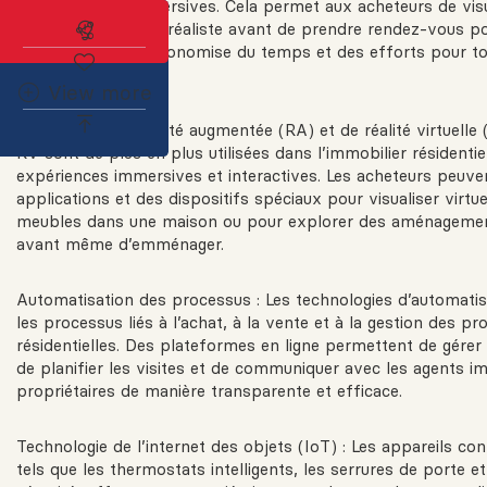
ou des vidéos immersives. Cela permet aux acheteurs de visu
Abonnez-vous à l'alerte immobilière
maison de manière réaliste avant de prendre rendez-vous po
personne, ce qui économise du temps et des efforts pour tou
impliquées.
View more
Technologie de réalité augmentée (RA) et de réalité virtuelle 
RV sont de plus en plus utilisées dans l’immobilier résidenti
expériences immersives et interactives. Les acheteurs peuven
applications et des dispositifs spéciaux pour visualiser virt
meubles dans une maison ou pour explorer des aménagemen
avant même d’emménager.
Automatisation des processus : Les technologies d’automatisa
les processus liés à l’achat, à la vente et à la gestion des pr
résidentielles. Des plateformes en ligne permettent de gérer
de planifier les visites et de communiquer avec les agents im
propriétaires de manière transparente et efficace.
Technologie de l’internet des objets (IoT) : Les appareils con
tels que les thermostats intelligents, les serrures de porte 