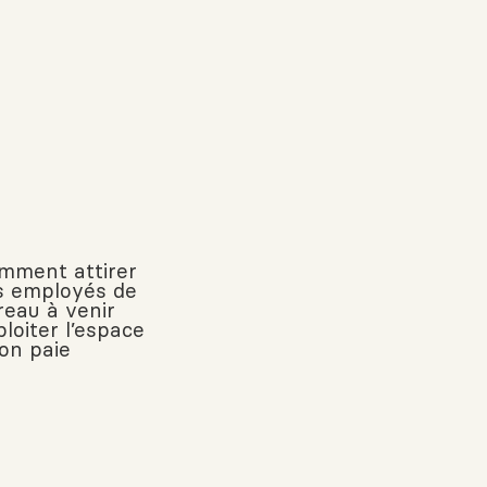
mment attirer
s employés de
reau à venir
loiter l’espace
’on paie