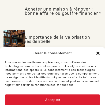
Acheter une maison à rénover :
bonne affaire ou gouffre financier ?
L’importance de la valorisation
résidentielle
Gérer le consentement
Pour fournir les meilleures expériences, nous utilisons des
Trucs et astuces pour bien gérer
technologies comme les cookies pour stocker et/ou accéder aux
ses immeubles multilogements
informations des appareils. Le consentement à ces technologies
pour avoir des locataires qui
nous permettra de traiter des données telles que le comportement
restent longtemps!
de navigation ou les identifiants uniques sur ce site. Le fait de ne
pas consentir ou de retirer son consentement peut avoir un impact
négatif sur certaines fonctionnalités et fonctions.
Transformer d’Anciens Bâtiments
Accepter
Industriels en Espaces de Bureau