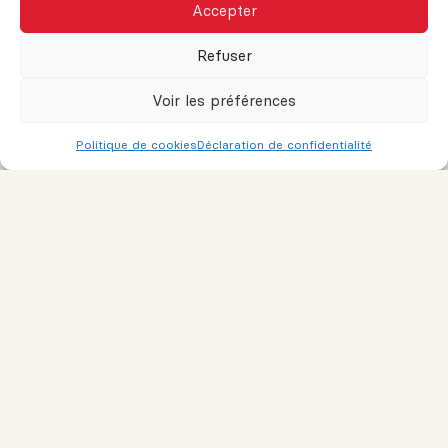
Accepter
Nom
Refuser
Voir les préférences
Courriel ou téléphone
Politique de cookies
Déclaration de confidentialité
Message
Je consens à recevoir des courriels de marketing et de service
à la clientèle. Lire la
Politique de confidentialité et les conditions
de service
pour plus d'informations.