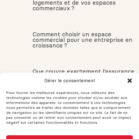
logements et de vos espaces
commerciaux ?
Comment choisir un espace
commercial pour une entreprise en
croissance ?
Que couvre exactement l’assurance
habitation?
Gérer le consentement
Pour fournir les meilleures expériences, nous utilisons des
technologies comme les cookies pour stocker et/ou accéder aux
VOUS AVEZ DES QUESTIONS?
informations des appareils. Le consentement à ces technologies
nous permettra de traiter des données telles que le comportement
de navigation ou les identifiants uniques sur ce site. Le fait de ne
Si vous avez des questions, n'hésitez pas à demander!
pas consentir ou de retirer son consentement peut avoir un impact
L'assistance est disponible pour vos besoins. Le support et les
négatif sur certaines fonctionnalités et fonctions.
conseils sont fournis pour vous aider. N'hésitez pas à remplir
ce formulaire et une réponse sera envoyée dès que possible.