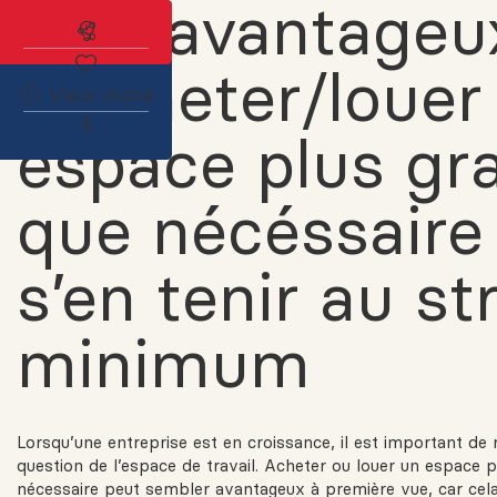
plus avantageu
Abonnez-vous à l'alerte immobilière
d’acheter/louer
View more
espace plus gr
que nécéssaire
s’en tenir au str
minimum
Lorsqu’une entreprise est en croissance, il est important de r
question de l’espace de travail. Acheter ou louer un espace 
nécessaire peut sembler avantageux à première vue, car cel