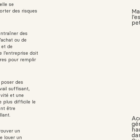
elle se
Ma
rter des risques
l’
pe
ntraîner des
’achat ou de
 et de
 l’entreprise doit
res pour remplir
t poser des
ail suffisant,
vité et une
plus difficile le
nt être
lant.
Ac
gé
ha
trouver un
da
e louer un