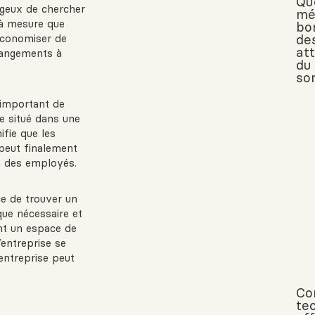
Qué
ageux de chercher
mé
r à mesure que
bon
de
 économiser de
att
hangements à
du
so
 important de
e situé dans une
fie que les
peut finalement
on des employés.
e de trouver un
que nécessaire et
nt un espace de
’entreprise se
entreprise peut
Co
te