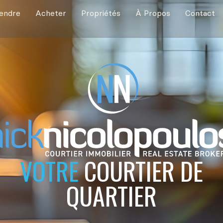
endre
Acheter
Propriétés
À Propos
Contact
VOTRE
COURTIER DE
QUARTIER