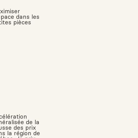
ximiser
espace dans les
tites pièces
célération
néralisée de la
usse des prix
ns la région de