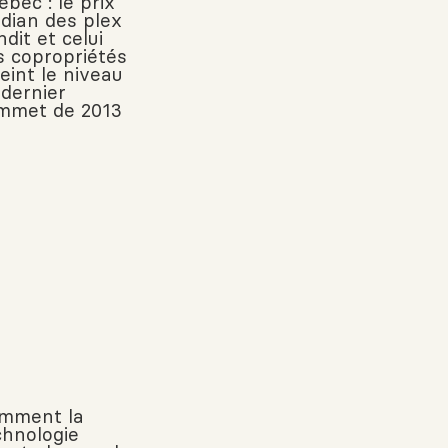
bec : le prix
dian des plex
dit et celui
s copropriétés
eint le niveau
 dernier
mmet de 2013
mment la
chnologie