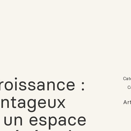
roissance :
Cat
C
antageux
Art
r un espace