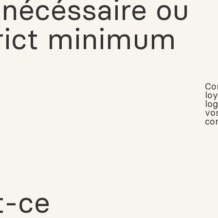
 nécéssaire ou
trict minimum
Co
lo
lo
vo
co
t-ce