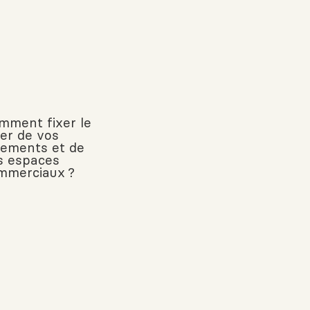
mment fixer le
yer de vos
gements et de
s espaces
mmerciaux ?