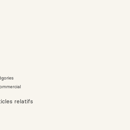
égories
ommercial
icles relatifs