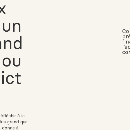
x
 un
Co
and
pr
fi
l’a
co
 ou
ict
éfléchir à la
plus grand que
a donne à