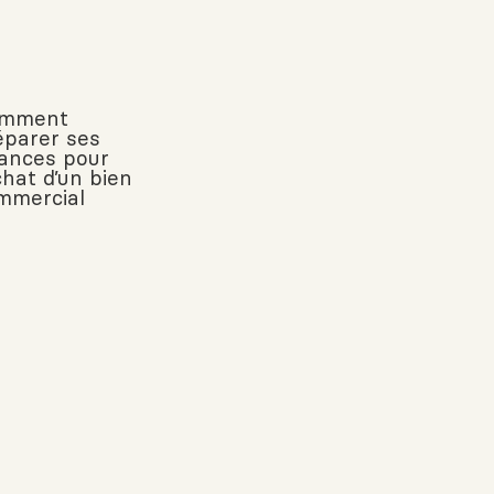
mment
éparer ses
nances pour
chat d’un bien
mmercial