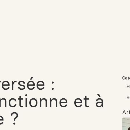
ersée :
Cat
H
ctionne et à
R
e ?
Art