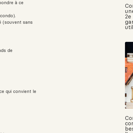
épondre à ce
Co
un
 condo).
2e
ga
é (souvent sans
uti
nds de
ce qui convient le
Co
co
be