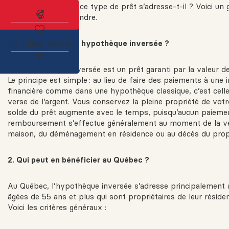
réellement, et à qui ce type de prêt s’adresse-t-il ? Voici un
Abonnez-vous à l'alerte immobilière
pour mieux comprendre.
View more
1. Qu’est-ce qu’une hypothèque inversée ?
Une hypothèque inversée est un prêt garanti par la valeur d
Le principe est simple : au lieu de faire des paiements à une i
financière comme dans une hypothèque classique, c’est celle
verse de l’argent. Vous conservez la pleine propriété de vot
solde du prêt augmente avec le temps, puisqu’aucun paiement
remboursement s’effectue généralement au moment de la ve
maison, du déménagement en résidence ou au décès du propr
2. Qui peut en bénéficier au Québec ?
Au Québec, l’hypothèque inversée s’adresse principalement
âgées de 55 ans et plus qui sont propriétaires de leur résiden
Voici les critères généraux :