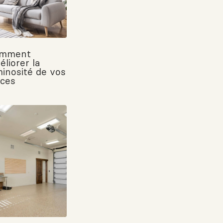
mment
éliorer la
minosité de vos
èces