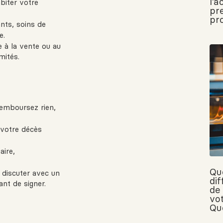
l’a
biter votre
pr
pr
nts, soins de
e.
te à la vente ou au
mités.
remboursez rien,
 votre décès
aire,
Qu
 discuter avec un
di
ant de signer.
de
vo
Qu