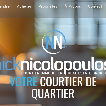
endre
Acheter
Propriétés
À Propos
Contact
VOTRE
COURTIER DE
QUARTIER