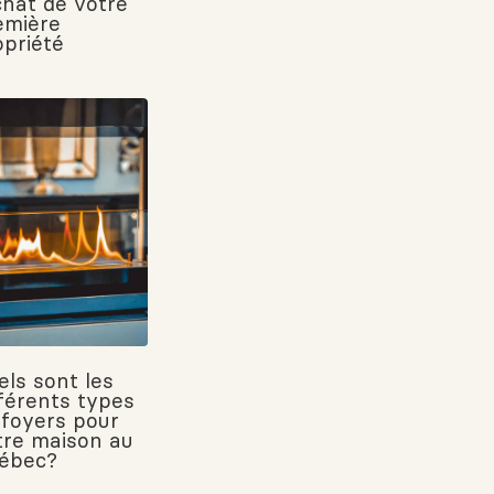
chat de votre
emière
opriété
els sont les
fférents types
 foyers pour
tre maison au
ébec?