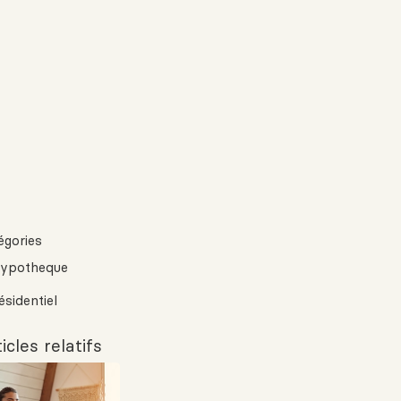
égories
ypotheque
ésidentiel
icles relatifs