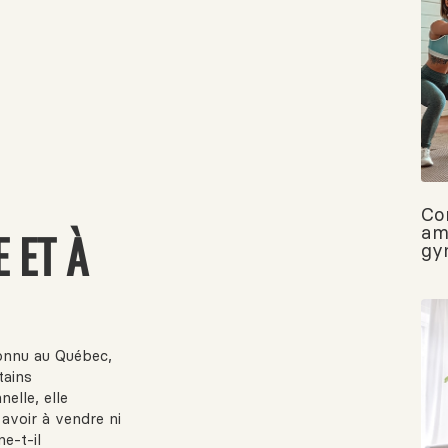
Co
am
 ET À
gy
connu au Québec,
tains
elle, elle
avoir à vendre ni
e-t-il