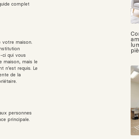
 guide complet
Co
am
e votre maison.
lu
nstitution
pi
-ci qui vous
re maison, mais le
 n’est requis. Le
nte de la
iétaire.
 aux personnes
ce principale.