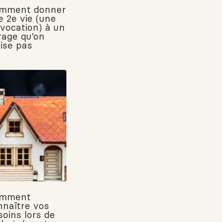
mment donner
e 2e vie (une
 vocation) à un
rage qu’on
lise pas
mment
nnaître vos
soins lors de