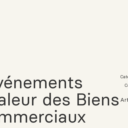
Événements
Cat
C
aleur des Biens
Art
ommerciaux