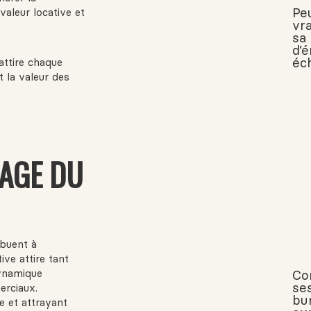
Pe
valeur locative et
vr
sa
d’
éc
attire chaque
 la valeur des
MAGE DU
ibuent à
ive attire tant
dynamique
Co
se
erciaux.
bu
 et attrayant