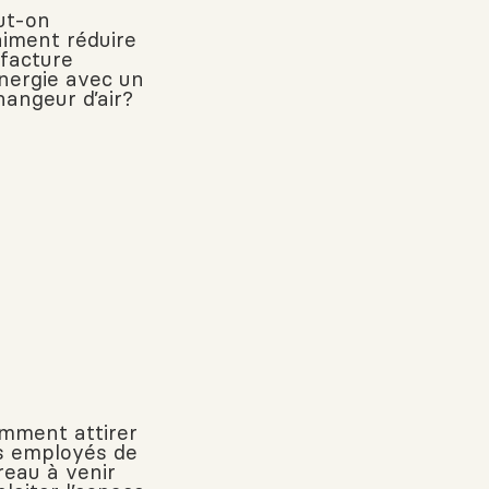
ut-on
aiment réduire
 facture
énergie avec un
hangeur d’air?
mment attirer
s employés de
reau à venir