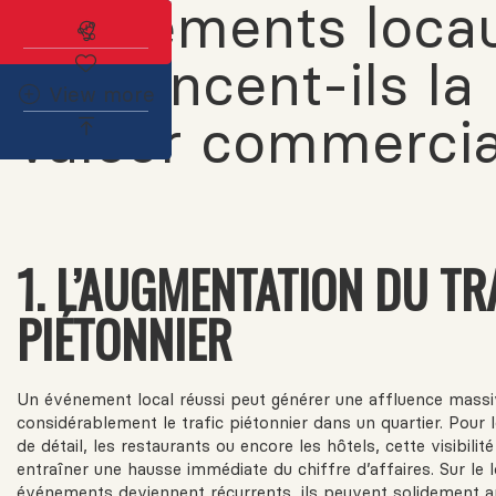
événements loca
Abonnez-vous à l'alerte immobilière
influencent-ils la
View more
valeur commercia
1. L’AUGMENTATION DU TR
PIÉTONNIER
Un événement local réussi peut générer une affluence mass
considérablement le trafic piétonnier dans un quartier. Pou
de détail, les restaurants ou encore les hôtels, cette visibilit
entraîner une hausse immédiate du chiffre d’affaires. Sur le 
événements deviennent récurrents, ils peuvent solidement a