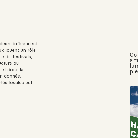
teurs influencent
ux jouent un rôle
Co
e de festivals,
am
ucture ou
lu
 et donc la
pi
on donnée,
tés locales est