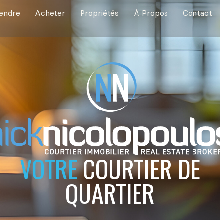
endre
Acheter
Propriétés
À Propos
Contact
VOTRE
COURTIER DE
QUARTIER