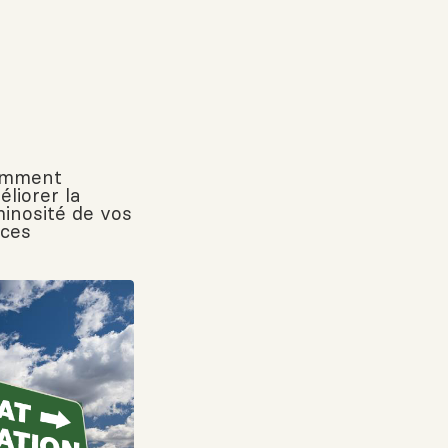
mment
éliorer la
minosité de vos
èces