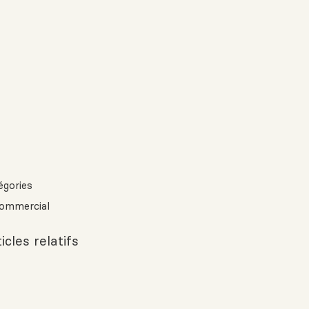
égories
ommercial
icles relatifs