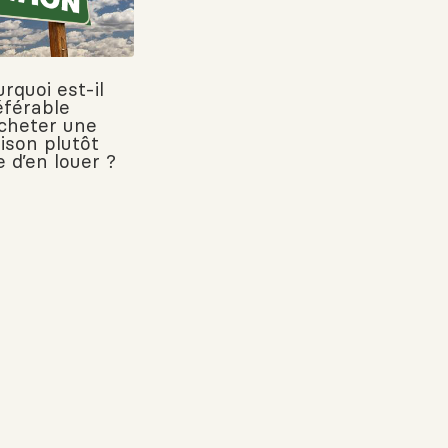
rquoi est-il
éférable
acheter une
ison plutôt
 d’en louer ?