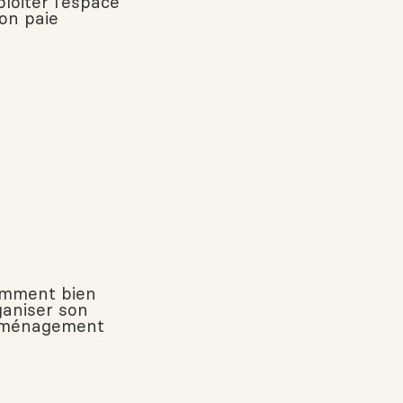
loiter l’espace
’on paie
mment bien
ganiser son
ménagement