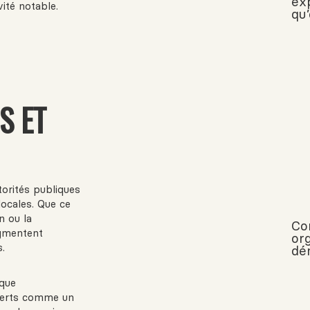
exp
ité notable.
qu
S ET
orités publiques
locales. Que ce
n ou la
Co
ugmentent
or
.
dé
 que
perts comme un