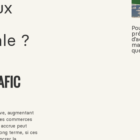
ux
Pou
pr
le ?
d’
ma
que
AFIC
ive, augmentant
r les commerces
é accrue peut
long terme, si ces
ncrer la