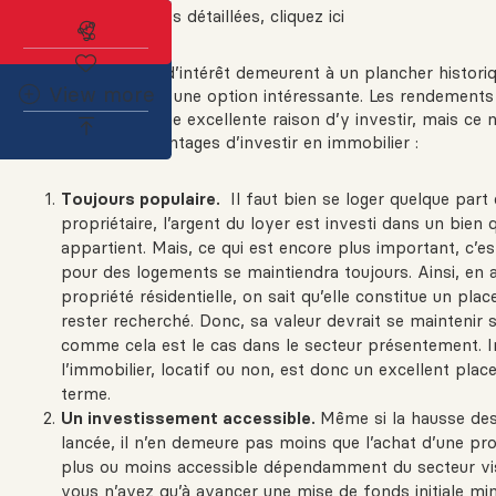
Pour des statistiques détaillées,
cliquez ici
Abonnez-vous à l'alerte immobilière
Alors que les taux d’intérêt demeurent à un plancher historiq
View more
l’immobilier s’avère une option intéressante. Les rendement
l’immobilier sont une excellente raison d’y investir, mais ce n
Voici six autres avantages d’investir en immobilier :
Toujours populaire.
Il faut bien se loger
quelque part e
propriétaire, l’argent du loyer est investi dans un bien 
appartient. Mais, ce qui est encore plus important, c’
pour des logements se maintiendra toujours. Ainsi, en 
propriété résidentielle, on sait qu’elle constitue un pla
rester recherché. Donc, sa valeur devrait se maintenir s
comme cela est le cas dans le secteur présentement. I
l’immobilier, locatif ou non, est donc un excellent pla
terme.
Un investissement accessible.
Même si la hausse des
lancée, il n’en demeure pas moins que l’achat d’une pro
plus ou moins accessible dépendamment du secteur vis
vous n’avez qu’à avancer une mise de fonds initiale mi