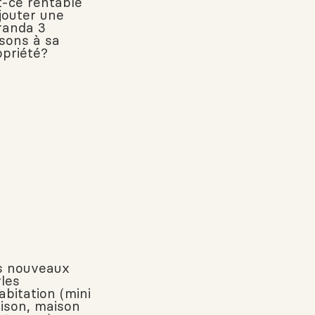
t-ce rentable
ajouter une
randa 3
isons à sa
opriété?
s nouveaux
yles
abitation (mini
ison, maison