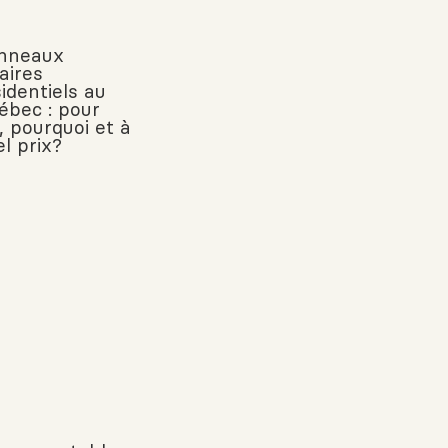
nneaux
aires
identiels au
ébec : pour
, pourquoi et à
l prix?