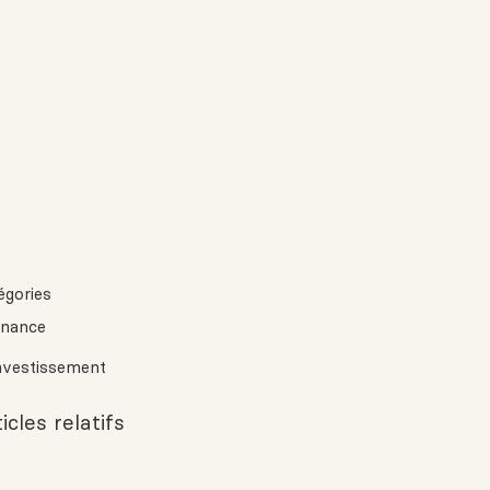
égories
inance
nvestissement
icles relatifs