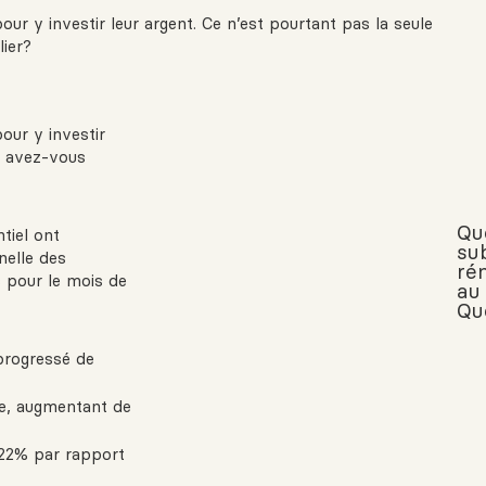
r y investir leur argent. Ce n’est pourtant pas la seule
lier?
our y investir
 : avez-vous
Qu
tiel ont
su
nelle des
ré
 pour le mois de
au
Qu
progressé de
be, augmentant de
e 22% par rapport