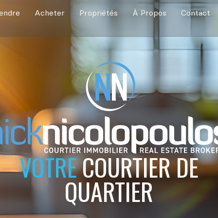
endre
Acheter
Propriétés
À Propos
Contact
VOTRE
COURTIER DE
QUARTIER