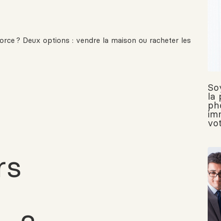
rce ? Deux options : vendre la maison ou racheter les
So
la 
ph
im
vo
rs