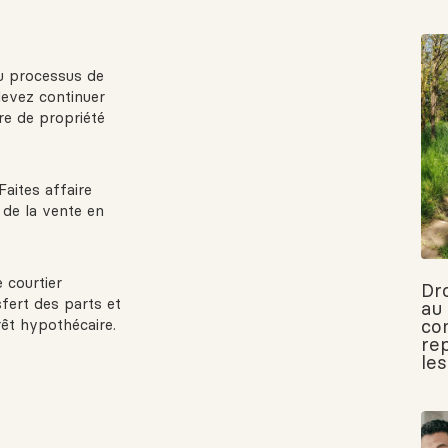
du processus de
devez continuer
re de propriété
aites affaire
 de la vente en
 courtier
Dr
fert des parts et
au
co
êt hypothécaire.
re
les