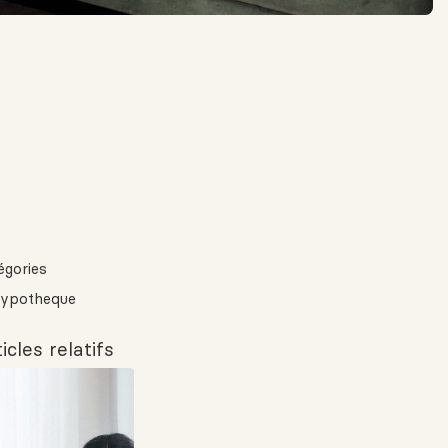
égories
ypotheque
icles relatifs