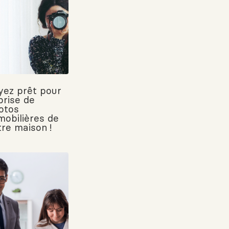
yez prêt pour
prise de
otos
mobilières de
tre maison !