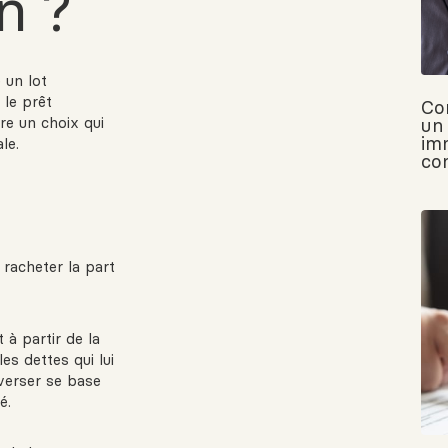
n ?
 un lot
 le prêt
Co
re un choix qui
un
im
le.
co
 racheter la part
 à partir de la
es dettes qui lui
verser se base
é.