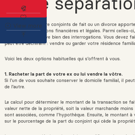
d’une séparatio
Abonnez-vous à l'alerte immobilière
Une séparation entre conjoints de fait ou un divorce apporte
View more
important de décisions financières et légales. Parmi celles-ci,
hypothécaire soulève bien des interrogations. Vous devez fai
peut être déchirant : vendre ou garder votre résidence familia
Voici les deux options habituelles qui s’offrent à vous.
1. Racheter la part de votre ex ou lui vendre la vôtre.
Si l’un de vous souhaite conserver le domicile familial, il peut
de l’autre.
Le calcul pour déterminer le montant de la transaction se fait
valeur nette de la propriété, soit la valeur marchande moins l
sont associées, comme l’hypothèque. Ensuite, le montant à 
sur le pourcentage de la part du conjoint qui cède la propriét