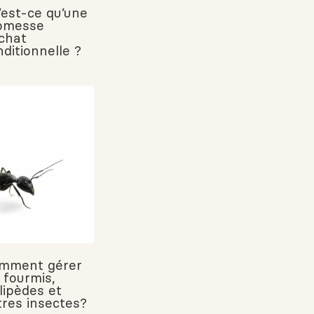
’est-ce qu’une
omesse
achat
ditionnelle ?
mment gérer
 fourmis,
lipèdes et
tres insectes?