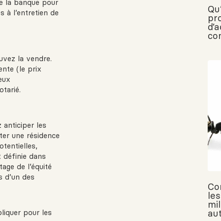
de la banque pour
Qu
s à l’entretien de
pr
d’
con
uvez la vendre.
ente (le prix
eux
otarié.
 anticiper les
ter une résidence
otentielles,
t définie dans
tage de l’équité
s d’un des
Co
les
mil
au
liquer pour les