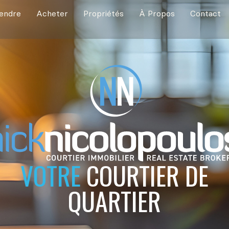
endre
Acheter
Propriétés
À Propos
Contact
VOTRE
COURTIER DE
QUARTIER