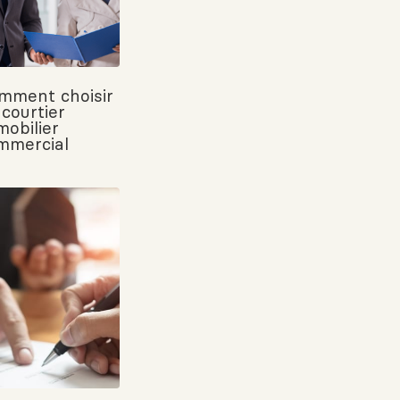
mment choisir
 courtier
mobilier
mmercial