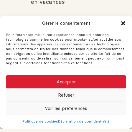
en vacances
Gérer le consentement
Stratégies de Gestion des Risques
Pour fournir les meilleures expériences, nous utilisons des
dans les Investissements en
technologies comme les cookies pour stocker et/ou accéder aux
Immobilier Commercial
informations des appareils. Le consentement à ces technologies
nous permettra de traiter des données telles que le comportement
de navigation ou les identifiants uniques sur ce site. Le fait de ne
pas consentir ou de retirer son consentement peut avoir un impact
négatif sur certaines fonctionnalités et fonctions.
Comment l’immobilier commercial
stimule l’innovation des villes
Accepter
VOUS AVEZ DES QUESTIONS?
Refuser
Voir les préférences
Si vous avez des questions, n'hésitez pas à demander!
L'assistance est disponible pour vos besoins. Le support et les
conseils sont fournis pour vous aider. N'hésitez pas à remplir
Politique de cookies
Déclaration de confidentialité
ce formulaire et une réponse sera envoyée dès que possible.