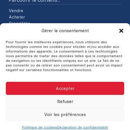
Vendre
Acheter
Propriétés
À Propos
Gérer le consentement
Contact
Pour fournir les meilleures expériences, nous utilisons des
Blogue
technologies comme les cookies pour stocker et/ou accéder aux
informations des appareils. Le consentement à ces technologies
Explorer les propriétés
nous permettra de traiter des données telles que le comportement
de navigation ou les identifiants uniques sur ce site. Le fait de ne
Par catégories
pas consentir ou de retirer son consentement peut avoir un impact
négatif sur certaines fonctionnalités et fonctions.
Par régions
Accepter
©Nick Nicolopoulos : Courtier immobilier à Saint Laurent
Montréal, 2026
Refuser
Propulsé par
Aliquando 3, ID-3 Innovations
Plan du site
Déclaration de confidentialité
Gérer le consentement
Voir les préférences
English
Politique de cookies
Déclaration de confidentialité