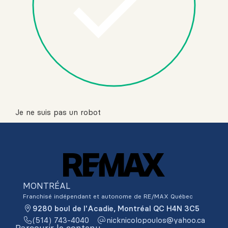
Je ne suis pas un robot
MONTRÉAL
Franchisé indépendant et autonome de RE/MAX Québec
9280 boul de l'Acadie, Montréal QC H4N 3C5
(514) 743-4040
ac.oohay@soluopolocinkcin
Parcourir le contenu...