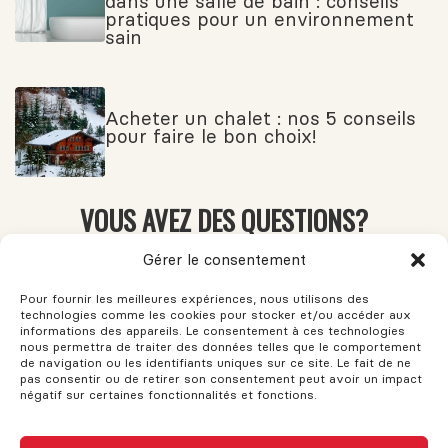
dans une salle de bain : conseils
pratiques pour un environnement
sain
Acheter un chalet : nos 5 conseils
pour faire le bon choix!
VOUS AVEZ DES QUESTIONS?
Si vous avez des questions, n'hésitez pas à demander!
Gérer le consentement
L'assistance est disponible pour vos besoins. Le support et les
conseils sont fournis pour vous aider. N'hésitez pas à remplir
Pour fournir les meilleures expériences, nous utilisons des
technologies comme les cookies pour stocker et/ou accéder aux
ce formulaire et une réponse sera envoyée dès que possible.
informations des appareils. Le consentement à ces technologies
nous permettra de traiter des données telles que le comportement
de navigation ou les identifiants uniques sur ce site. Le fait de ne
pas consentir ou de retirer son consentement peut avoir un impact
Nom
négatif sur certaines fonctionnalités et fonctions.