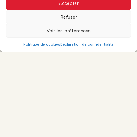
Courriel ou téléphone
Accepter
Refuser
Message
Voir les préférences
Politique de cookies
Déclaration de confidentialité
Je consens à recevoir des courriels de marketing et de service
à la clientèle. Lire la
Politique de confidentialité et les conditions
de service
pour plus d'informations.